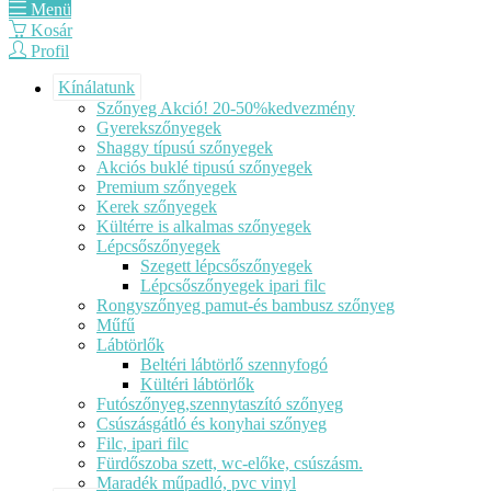
Menü
Kosár
Profil
Kínálatunk
Szőnyeg Akció! 20-50%kedvezmény
Gyerekszőnyegek
Shaggy típusú szőnyegek
Akciós buklé tipusú szőnyegek
Premium szőnyegek
Kerek szőnyegek
Kültérre is alkalmas szőnyegek
Lépcsőszőnyegek
Szegett lépcsőszőnyegek
Lépcsőszőnyegek ipari filc
Rongyszőnyeg pamut-és bambusz szőnyeg
Műfű
Lábtörlők
Beltéri lábtörlő szennyfogó
Kültéri lábtörlők
Futószőnyeg,szennytaszító szőnyeg
Csúszásgátló és konyhai szőnyeg
Filc, ipari filc
Fürdőszoba szett, wc-előke, csúszásm.
Maradék műpadló, pvc vinyl