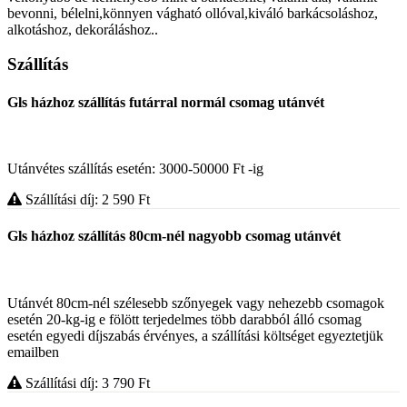
bevonni, bélelni,könnyen vágható ollóval,kiváló barkácsoláshoz,
alkotáshoz, dekoráláshoz..
Szállítás
Gls házhoz szállítás futárral normál csomag utánvét
Utánvétes szállítás esetén: 3000-50000 Ft -ig
Szállítási díj: 2 590
Ft
Gls házhoz szállítás 80cm-nél nagyobb csomag utánvét
Utánvét 80cm-nél szélesebb szőnyegek vagy nehezebb csomagok
esetén 20-kg-ig e fölött terjedelmes több darabból álló csomag
esetén egyedi díjszabás érvényes, a szállítási költséget egyeztetjük
emailben
Szállítási díj: 3 790
Ft