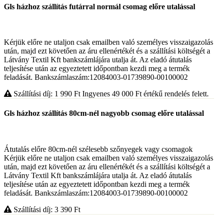
Gls házhoz szállítás futárral normál csomag előre utalással
Kérjük előre ne utaljon csak emailben való személyes visszaigazolás
után, majd ezt követően az áru ellenértékét és a szállítási költségét a
Látvány Textil Kft bankszámlájára utalja át. Az eladó átutalás
teljesítése után az egyeztetett időpontban kezdi meg a termék
feladását. Bankszámlaszám:12084003-01739890-00100002
Szállítási díj: 1 990
Ft
Ingyenes 49 000
Ft
értékű rendelés felett.
Gls házhoz szállítás 80cm-nél nagyobb csomag előre utalással
Átutalás előre 80cm-nél szélesebb szőnyegek vagy csomagok
Kérjük előre ne utaljon csak emailben való személyes visszaigazolás
után, majd ezt követően az áru ellenértékét és a szállítási költségét a
Látvány Textil Kft bankszámlájára utalja át. Az eladó átutalás
teljesítése után az egyeztetett időpontban kezdi meg a termék
feladását. Bankszámlaszám:12084003-01739890-00100002
Szállítási díj: 3 390
Ft