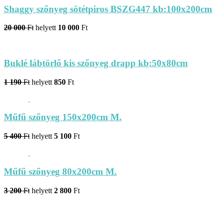
Shaggy szőnyeg sötétpiros BSZG447 kb:100x200cm
20 000
Ft
helyett
10 000
Ft
Buklé lábtörlő kis szőnyeg drapp kb:50x80cm
1 190
Ft
helyett
850
Ft
Műfű szőnyeg 150x200cm M.
5 400
Ft
helyett
5 100
Ft
Műfű szőnyeg 80x200cm M.
3 200
Ft
helyett
2 800
Ft