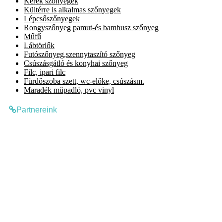
Kerek szőnyegek
Kültérre is alkalmas szőnyegek
Lépcsőszőnyegek
Rongyszőnyeg pamut-és bambusz szőnyeg
Műfű
Lábtörlők
Futószőnyeg,szennytaszító szőnyeg
Csúszásgátló és konyhai szőnyeg
Filc, ipari filc
Fürdőszoba szett, wc-előke, csúszásm.
Maradék műpadló, pvc vinyl
Partnereink