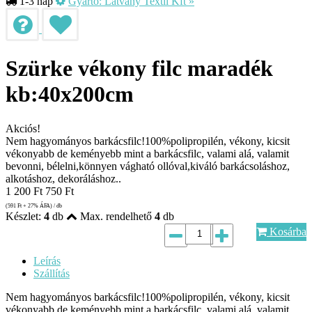
1-3 nap
Gyártó:
Látvány Textil Kft
»
Szürke vékony filc maradék
kb:40x200cm
Akciós!
Nem hagyományos barkácsfilc!100%polipropilén, vékony, kicsit
vékonyabb de keményebb mint a barkácsfilc, valami alá, valamit
bevonni, bélelni,könnyen vágható ollóval,kiváló barkácsoláshoz,
alkotáshoz, dekoráláshoz..
1 200
Ft
750
Ft
(591
Ft
+ 27% ÁFA) / db
Készlet:
4
db
Max. rendelhető
4
db
Kosárba
Leírás
Szállítás
Nem hagyományos barkácsfilc!100%polipropilén, vékony, kicsit
vékonyabb de keményebb mint a barkácsfilc, valami alá, valamit