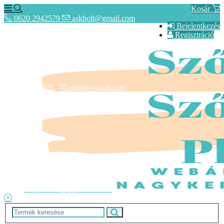
Kosár
0620 2942579
askbolt@gmail.com
Bejelentkezés
Regisztráció
0620 2942579
askbolt@gmail.com
ÁSZF
Fogyasztóbarát Képes Tájékoztató
Adatkezelési tájékoztató
Lépcsőszőnyegek rendelése