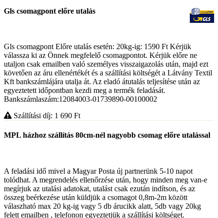
Gls csomagpont előre utalás
Gls csomagpont Előre utalás esetén: 20kg-ig: 1590 Ft Kérjük
válassza ki az Önnek megfelelő csomagpontot. Kérjük előre ne
utaljon csak emailben való személyes visszaigazolás után, majd ezt
követően az áru ellenértékét és a szállítási költségét a Látvány Textil
Kft bankszámlájára utalja át. Az eladó átutalás teljesítése után az
egyeztetett időpontban kezdi meg a termék feladását.
Bankszámlaszám:12084003-01739890-00100002
Szállítási díj: 1 690
Ft
MPL házhoz szállítás 80cm-nél nagyobb csomag előre utalással
A feladási idő mivel a Magyar Posta új partnerünk 5-10 napot
tolódhat. A megrendelés ellenőrzése után, hogy minden meg van-e
megírjuk az utalási adatokat, utalást csak ezután indítson, és az
összeg beérkezése után küldjük a csomagot 0,8m-2m között
válaszható max 20 kg-ig vagy 5 db árucikk alatt, 5db vagy 20kg
felett emailben , telefonon egyeztetjük a szállítási költséget.