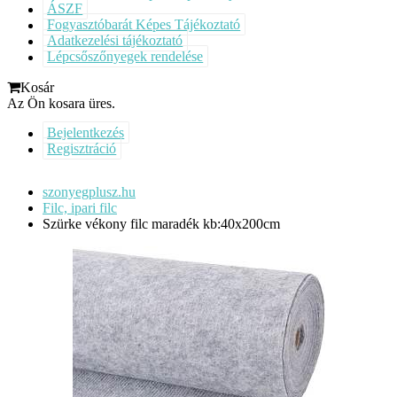
ÁSZF
Fogyasztóbarát Képes Tájékoztató
Adatkezelési tájékoztató
Lépcsőszőnyegek rendelése
Kosár
Az Ön kosara üres.
Bejelentkezés
Regisztráció
szonyegplusz.hu
Filc, ipari filc
Szürke vékony filc maradék kb:40x200cm