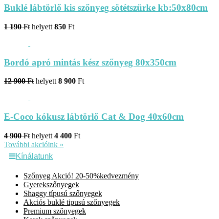
Buklé lábtörlő kis szőnyeg sötétszürke kb:50x80cm
1 190
Ft
helyett
850
Ft
Bordó apró mintás kész szőnyeg 80x350cm
12 900
Ft
helyett
8 900
Ft
E-Coco kókusz lábtörlő Cat & Dog 40x60cm
4 900
Ft
helyett
4 400
Ft
További akcióink »
Kínálatunk
Szőnyeg Akció! 20-50%kedvezmény
Gyerekszőnyegek
Shaggy típusú szőnyegek
Akciós buklé tipusú szőnyegek
Premium szőnyegek