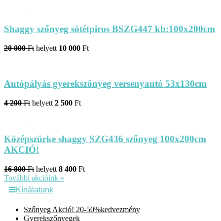
Shaggy szőnyeg sötétpiros BSZG447 kb:100x200cm
20 000
Ft
helyett
10 000
Ft
Autópályás gyerekszőnyeg versenyautó 53x130cm
4 200
Ft
helyett
2 500
Ft
Középszürke shaggy SZG436 szőnyeg 100x200cm
AKCIÓ!
16 800
Ft
helyett
8 400
Ft
További akcióink »
Kínálatunk
Szőnyeg Akció! 20-50%kedvezmény
Gyerekszőnyegek