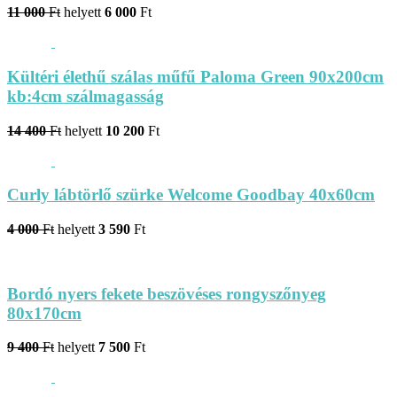
11 000
Ft
helyett
6 000
Ft
Kültéri élethű szálas műfű Paloma Green 90x200cm
kb:4cm szálmagasság
14 400
Ft
helyett
10 200
Ft
Curly lábtörlő szürke Welcome Goodbay 40x60cm
4 000
Ft
helyett
3 590
Ft
Bordó nyers fekete beszövéses rongyszőnyeg
80x170cm
9 400
Ft
helyett
7 500
Ft