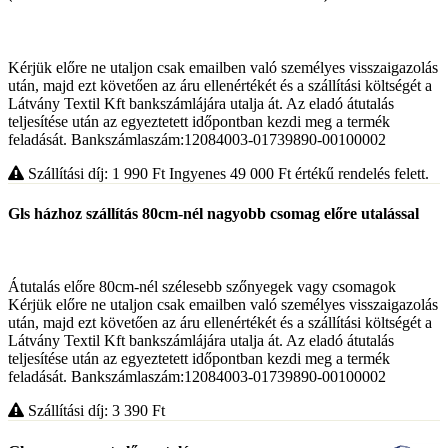
Kérjük előre ne utaljon csak emailben való személyes visszaigazolás
után, majd ezt követően az áru ellenértékét és a szállítási költségét a
Látvány Textil Kft bankszámlájára utalja át. Az eladó átutalás
teljesítése után az egyeztetett időpontban kezdi meg a termék
feladását. Bankszámlaszám:12084003-01739890-00100002
Szállítási díj: 1 990
Ft
Ingyenes 49 000
Ft
értékű rendelés felett.
Gls házhoz szállítás 80cm-nél nagyobb csomag előre utalással
Átutalás előre 80cm-nél szélesebb szőnyegek vagy csomagok
Kérjük előre ne utaljon csak emailben való személyes visszaigazolás
után, majd ezt követően az áru ellenértékét és a szállítási költségét a
Látvány Textil Kft bankszámlájára utalja át. Az eladó átutalás
teljesítése után az egyeztetett időpontban kezdi meg a termék
feladását. Bankszámlaszám:12084003-01739890-00100002
Szállítási díj: 3 390
Ft