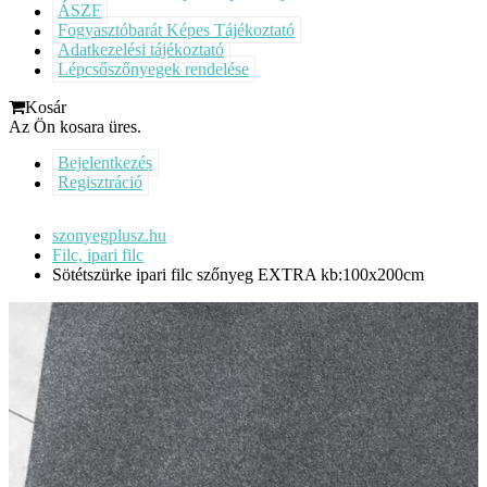
ÁSZF
Fogyasztóbarát Képes Tájékoztató
Adatkezelési tájékoztató
Lépcsőszőnyegek rendelése
Kosár
Az Ön kosara üres.
Bejelentkezés
Regisztráció
szonyegplusz.hu
Filc, ipari filc
Sötétszürke ipari filc szőnyeg EXTRA kb:100x200cm