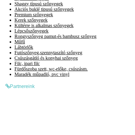
Shaggy típusú szőnyegek
Akciós buklé tipusú szőnyegek
Premium szőnyegek
Kerek szőnyegek
Kültérre is alkalmas szőnyegek
Lépcsőszőnyegek
Rongyszőnyeg pamut-és bambusz szőnyeg
Műfű
Lábtörlők
Futószőnyeg,szennytaszító szőnyeg
Csúszásgátló és konyhai szőnyeg
Filc, ipari filc
Fürdőszoba szett, wc-előke, csúszásm.
Maradék műpadló, pvc vinyl
Partnereink