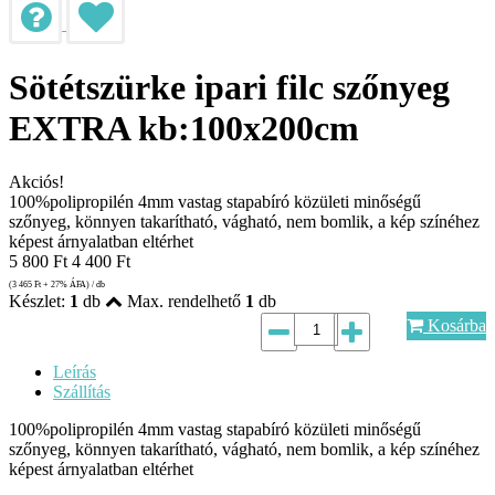
Sötétszürke ipari filc szőnyeg
EXTRA kb:100x200cm
Akciós!
100%polipropilén 4mm vastag stapabíró közületi minőségű
szőnyeg, könnyen takarítható, vágható, nem bomlik, a kép színéhez
képest árnyalatban eltérhet
5 800
Ft
4 400
Ft
(3 465
Ft
+ 27% ÁFA) / db
Készlet:
1
db
Max. rendelhető
1
db
Kosárba
Leírás
Szállítás
100%polipropilén 4mm vastag stapabíró közületi minőségű
szőnyeg, könnyen takarítható, vágható, nem bomlik, a kép színéhez
képest árnyalatban eltérhet