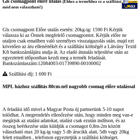
Gls csomagpont előre utalás
(Ehhez a termékhez ez a szállítási
mód nem választható!)
Gls csomagpont Előre utalás esetén: 20kg-ig: 1590 Ft Kérjük
válassza ki az Önnek megfelelő csomagpontot. Kérjük előre ne
utaljon csak emailben való személyes visszaigazolás után, majd ezt
követően az áru ellenértékét és a szállítási költségét a Látvány Textil
Kft bankszámlájára utalja át. Az eladó átutalás teljesítése után az
egyeztetett időpontban kezdi meg a termék feladását.
Bankszámlaszám:12084003-01739890-00100002
Szállítási díj: 1 690
Ft
MPL házhoz szállítás 80cm-nél nagyobb csomag előre utalással
A feladási idő mivel a Magyar Posta új partnerünk 5-10 napot
tolódhat. A megrendelés ellenőrzése után, hogy minden meg van-e
megírjuk az utalási adatokat, utalást csak ezután indítson, és az
összeg beérkezése után küldjük a csomagot 0,8m-2m között
válaszható max 20 kg-ig vagy 5 db árucikk alatt, 5db vagy 20kg
felett emailben , telefonon egyeztetjük a szállítási költséget.