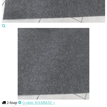
2-6nap
Gyártó:
HAMMAT
»