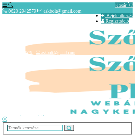
Kosár
0620 2942579
askbolt@gmail.com
Bejelentkezés
Regisztráció
0620 2942579
askbolt@gmail.com
ÁSZF
Fogyasztóbarát Képes Tájékoztató
Adatkezelési tájékoztató
Lépcsőszőnyegek rendelése