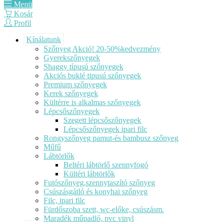
Menü
Kosár
Profil
Kínálatunk
Szőnyeg Akció! 20-50%kedvezmény
Gyerekszőnyegek
Shaggy típusú szőnyegek
Akciós buklé tipusú szőnyegek
Premium szőnyegek
Kerek szőnyegek
Kültérre is alkalmas szőnyegek
Lépcsőszőnyegek
Szegett lépcsőszőnyegek
Lépcsőszőnyegek ipari filc
Rongyszőnyeg pamut-és bambusz szőnyeg
Műfű
Lábtörlők
Beltéri lábtörlő szennyfogó
Kültéri lábtörlők
Futószőnyeg,szennytaszító szőnyeg
Csúszásgátló és konyhai szőnyeg
Filc, ipari filc
Fürdőszoba szett, wc-előke, csúszásm.
Maradék műpadló, pvc vinyl