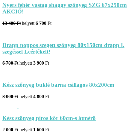
Nyers fehér vastag shaggy szőnyeg SZG 67x250cm
AKCIÓ!
13 400
Ft
helyett
6 700
Ft
Drapp noppos szegett szőnyeg 80x150cm drapp I.
szegéssel Leértékelt!
6 700
Ft
helyett
3 900
Ft
Kész szőnyeg buklé barna csillagos 80x200cm
8 000
Ft
helyett
4 800
Ft
Kész szőnyeg piros kör 60cm-s átmérő
2 000
Ft
helyett
1 600
Ft