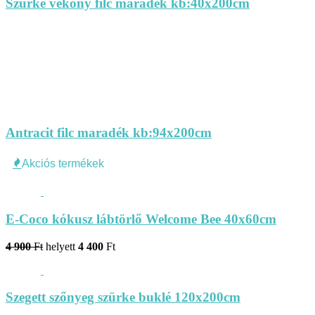
Szürke vékony filc maradék kb:40x200cm
Antracit filc maradék kb:94x200cm
Akciós termékek
E-Coco kókusz lábtörlő Welcome Bee 40x60cm
4 900
Ft
helyett
4 400
Ft
Szegett szőnyeg szürke buklé 120x200cm