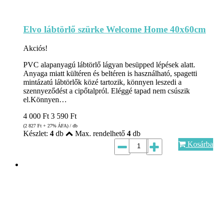
Elvo lábtörlő szürke Welcome Home 40x60cm
Akciós!
PVC alapanyagú lábtörlő lágyan besüpped lépések alatt.
Anyaga miatt kültéren és beltéren is használható, spagetti
mintázatú lábtörlők közé tartozik, könnyen leszedi a
szennyeződést a cipőtalpról. Eléggé tapad nem csúszik
el.Könnyen…
4 000
Ft
3 590
Ft
(2 827
Ft
+ 27% ÁFA) / db
Készlet:
4
db
Max. rendelhető
4
db
Kosárba