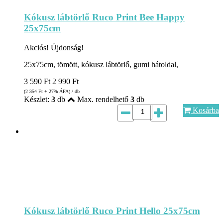
Kókusz lábtörlő Ruco Print Bee Happy
25x75cm
Akciós!
Újdonság!
25x75cm, tömött, kókusz lábtörlő, gumi hátoldal,
3 590
Ft
2 990
Ft
(2 354
Ft
+ 27% ÁFA) / db
Készlet:
3
db
Max. rendelhető
3
db
Kosárba
Kókusz lábtörlő Ruco Print Hello 25x75cm