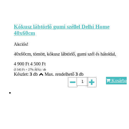
Kókusz lábtörlő gumi széllel Delhi Home
40x60cm
Akciós!
40x60cm, tömött, kókusz lábtörlő, gumi szél és hátoldal,
4 900
Ft
4 500
Ft
(3 543
Ft
+ 27% ÁFA) / db
Készlet:
3
db
Max. rendelhető
3
db
Kosárba