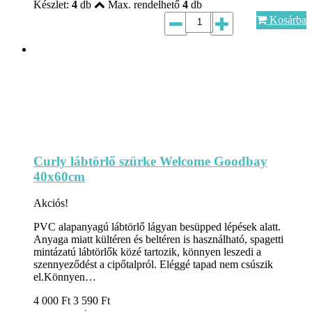
Készlet:
4
db
Max. rendelhető
4
db
Kosárba
Curly lábtörlő szürke Welcome Goodbay
40x60cm
Akciós!
PVC alapanyagú lábtörlő lágyan besüpped lépések alatt.
Anyaga miatt kültéren és beltéren is használható, spagetti
mintázatú lábtörlők közé tartozik, könnyen leszedi a
szennyeződést a cipőtalpról. Eléggé tapad nem csúszik
el.Könnyen…
4 000
Ft
3 590
Ft