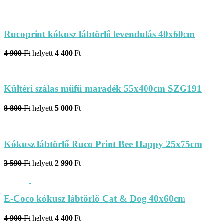
Rucoprint kókusz lábtörlő levendulás 40x60cm
4 900
Ft
helyett
4 400
Ft
Kültéri szálas műfű maradék 55x400cm SZG191
8 800
Ft
helyett
5 000
Ft
Kókusz lábtörlő Ruco Print Bee Happy 25x75cm
3 590
Ft
helyett
2 990
Ft
E-Coco kókusz lábtörlő Cat & Dog 40x60cm
4 900
Ft
helyett
4 400
Ft