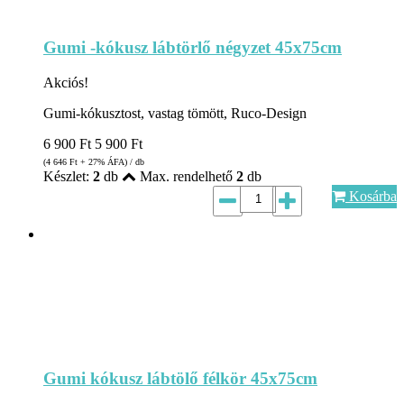
Gumi -kókusz lábtörlő négyzet 45x75cm
Akciós!
Gumi-kókusztost, vastag tömött, Ruco-Design
6 900
Ft
5 900
Ft
(4 646
Ft
+ 27% ÁFA) / db
Készlet:
2
db
Max. rendelhető
2
db
Kosárba
Gumi kókusz lábtölő félkör 45x75cm