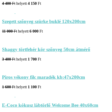
4 400
Ft
helyett
4 150
Ft
Szegett szőnyeg szürke buklé 120x200cm
11 000
Ft
helyett
6 000
Ft
Shaggy törtfehér kör szőnyeg 50cm átmérő
3 400
Ft
helyett
1 700
Ft
Piros vékony filc maradék kb:47x200cm
1 600
Ft
helyett
1 100
Ft
E-Coco kókusz lábtörlő Welcome Bee 40x60cm