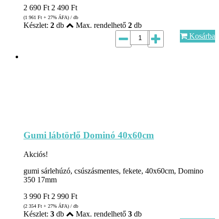
2 690
Ft
2 490
Ft
(1 961
Ft
+ 27% ÁFA) / db
Készlet:
2
db
Max. rendelhető
2
db
Kosárba
Gumi lábtörlő Dominó 40x60cm
Akciós!
gumi sárlehúzó, csúszásmentes, fekete, 40x60cm, Domino
350 17mm
3 990
Ft
2 990
Ft
(2 354
Ft
+ 27% ÁFA) / db
Készlet:
3
db
Max. rendelhető
3
db