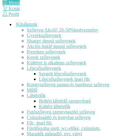
Menü
Kosár
Profil
Kínálatunk
Szőnyeg Akció! 20-50%kedvezmény
Gyerekszőnyegek
Shaggy típusú szőnyegek
Akciós buklé tipusú szőnyegek
Premium szőnyegek
Kerek szőnyegek
Kültérre is alkalmas szőnyegek
Lépcsőszőnyegek
Szegett lépcsőszőnyegek
Lépcsőszőnyegek ipari filc
Rongyszőnyeg pamut-és bambusz szőnyeg
Műfű
Lábtörlők
Beltéri lábtörlő szennyfogó
Kültéri lábtörlők
Futószőnyeg,szennytaszító szőnyeg
Csúszásgátló és konyhai szőnyeg
Filc, ipari filc
Fürdőszoba szett, wc-előke, csúszásm.
Maradék műpadló, pvc vinyl