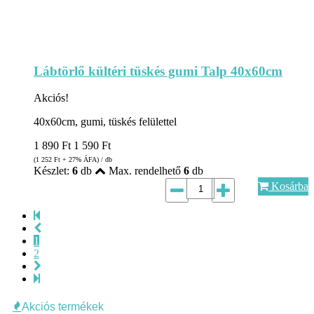
Lábtörlő kültéri tüskés gumi Talp 40x60cm
Akciós!
40x60cm, gumi, tüskés felülettel
1 890
Ft
1 590
Ft
(1 252
Ft
+ 27% ÁFA) / db
Készlet:
6
db
Max. rendelhető
6
db
Kosárba
1
2
Akciós termékek