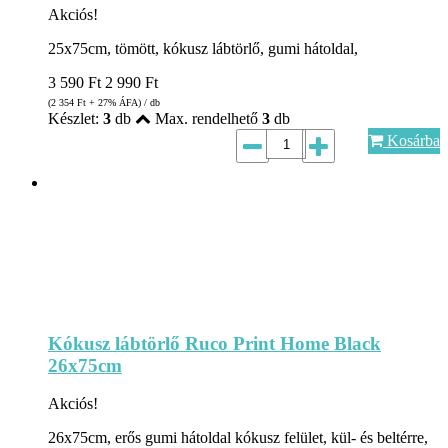
Akciós!
25x75cm, tömött, kókusz lábtörlő, gumi hátoldal,
3 590
Ft
2 990
Ft
(2 354
Ft
+ 27% ÁFA) / db
Készlet:
3
db
Max. rendelhető
3
db
Kosárba
Kókusz lábtörlő Ruco Print Home Black
26x75cm
Akciós!
26x75cm, erős gumi hátoldal kókusz felület, kül- és beltérre,