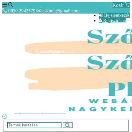
Kosár
0620 2942579
askbolt@gmail.com
Bejelentkezés
Regisztráció
0620 2942579
askbolt@gmail.com
ÁSZF
Fogyasztóbarát Képes Tájékoztató
Adatkezelési tájékoztató
Lépcsőszőnyegek rendelése