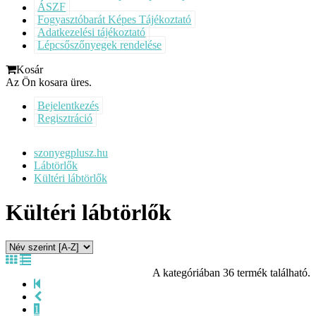
ÁSZF
Fogyasztóbarát Képes Tájékoztató
Adatkezelési tájékoztató
Lépcsőszőnyegek rendelése
Kosár
Az Ön kosara üres.
Bejelentkezés
Regisztráció
szonyegplusz.hu
Lábtörlők
Kültéri lábtörlők
Kültéri lábtörlők
A kategóriában 36 termék található.
1