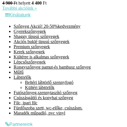
4 900
Ft
helyett
4 400
Ft
További akcióink »
Kínálatunk
Szőnyeg Akció! 20-50%kedvezmény
Gyerekszőnyegek
Shaggy típusú szőnyegek
Akciós buklé tipusú szőnyegek
Premium szőnyegek
Kerek szőnyegek
Kültérre is alkalmas szőnyegek
Lépcsőszőnyegek
Rongyszőnyeg pamut-és bambusz szőnyeg
Műfű
Lábtörlők
Beltéri lábtörlő szennyfogó
Kültéri lábtörlők
Futószőnyeg,szennytaszító szőnyeg
Csúszásgátló és konyhai szőnyeg
Filc, ipari filc
Fürdőszoba szett, wc-előke, csúszásm.
Maradék műpadló, pvc vinyl
Partnereink