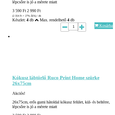
lépcsőre is jó a mérete miatt
3 590
Ft
2 990
Ft
(2 354
Ft
+ 27% ÁFA) / db
Készlet:
4
db
Max. rendelhető
4
db
Kosárba
Kókusz lábtörlő Ruco Print Home szürke
26x75cm
Akciós!
26x75cm, erős gumi hátoldal kókusz felület, kül- és beltérre,
lépcsőre is jó a mérete miatt