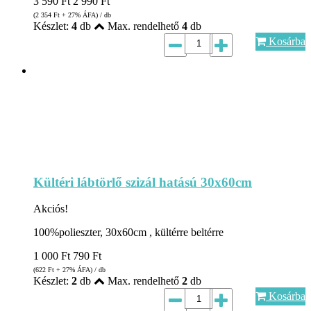
3 590
Ft
2 990
Ft
(2 354
Ft
+ 27% ÁFA) / db
Készlet:
4
db
Max. rendelhető
4
db
Kosárba
Kültéri lábtörlő szizál hatású 30x60cm
Akciós!
100%polieszter, 30x60cm , kültérre beltérre
1 000
Ft
790
Ft
(622
Ft
+ 27% ÁFA) / db
Készlet:
2
db
Max. rendelhető
2
db
Kosárba