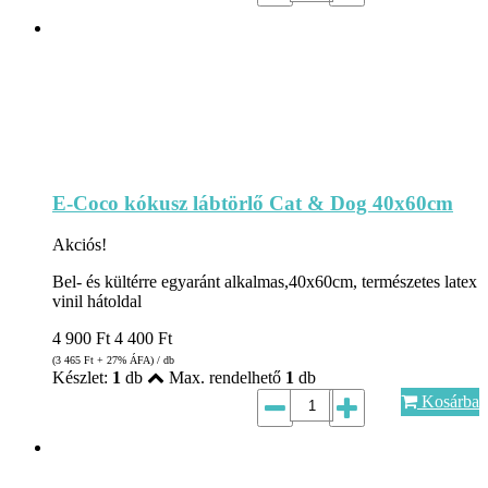
E-Coco kókusz lábtörlő Cat & Dog 40x60cm
Akciós!
Bel- és kültérre egyaránt alkalmas,40x60cm, természetes latex
vinil hátoldal
4 900
Ft
4 400
Ft
(3 465
Ft
+ 27% ÁFA) / db
Készlet:
1
db
Max. rendelhető
1
db
Kosárba