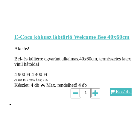
E-Coco kókusz lábtörlő Welcome Bee 40x60cm
Akciós!
Bel- és kültérre egyaránt alkalmas,40x60cm, természetes latex
vinil hátoldal
4 900
Ft
4 400
Ft
(3 465
Ft
+ 27% ÁFA) / db
Készlet:
4
db
Max. rendelhető
4
db
Kosárba