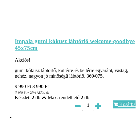
Impala gumi kókusz lábtörlő welcome-goodbye
45x75cm
Akciós!
gumi kókusz lábtörlő, kültérre-és beltérre egyaránt, vastag,
nehéz, nagyon jó minőségű lábtörlő, 369/075,
9 990
Ft
8 990
Ft
(7 079
Ft
+ 27% ÁFA) / db
Készlet:
2
db
Max. rendelhető
2
db
Kosárba