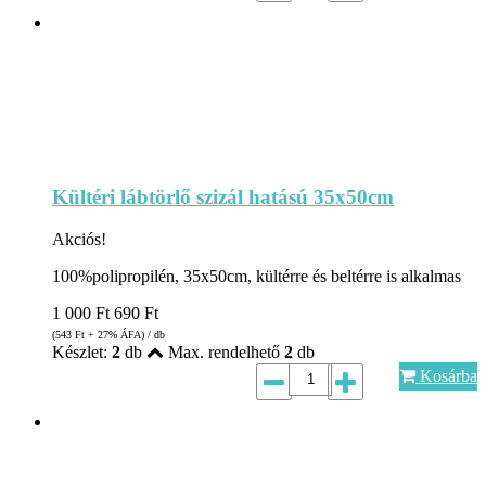
Kültéri lábtörlő szizál hatású 35x50cm
Akciós!
100%polipropilén, 35x50cm, kültérre és beltérre is alkalmas
1 000
Ft
690
Ft
(543
Ft
+ 27% ÁFA) / db
Készlet:
2
db
Max. rendelhető
2
db
Kosárba