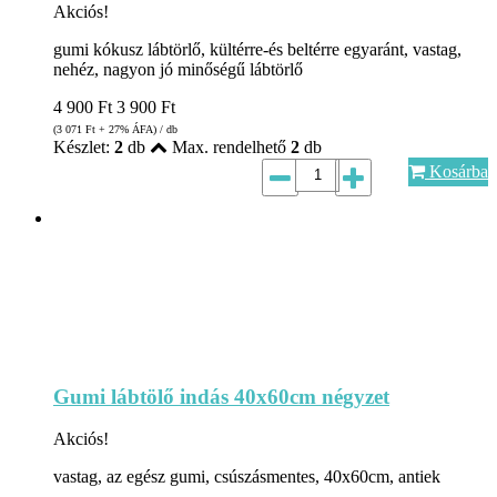
Akciós!
gumi kókusz lábtörlő, kültérre-és beltérre egyaránt, vastag,
nehéz, nagyon jó minőségű lábtörlő
4 900
Ft
3 900
Ft
(3 071
Ft
+ 27% ÁFA) / db
Készlet:
2
db
Max. rendelhető
2
db
Kosárba
Gumi lábtölő indás 40x60cm négyzet
Akciós!
vastag, az egész gumi, csúszásmentes, 40x60cm, antiek