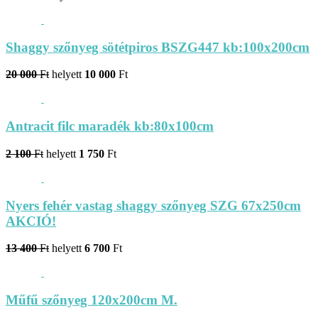
Shaggy szőnyeg sötétpiros BSZG447 kb:100x200cm
20 000
Ft
helyett
10 000
Ft
Antracit filc maradék kb:80x100cm
2 100
Ft
helyett
1 750
Ft
Nyers fehér vastag shaggy szőnyeg SZG 67x250cm
AKCIÓ!
13 400
Ft
helyett
6 700
Ft
Műfű szőnyeg 120x200cm M.