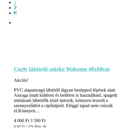
2
Curly lábtörlő szürke Welcome 40x60cm
Akciós!
PVC alapanyagú lábtörlő lágyan besüpped lépések alatt.
Anyaga miatt kültéren és beltéren is használható, spagetti
mintázatú lábtörlők közé tartozik, könnyen leszedi a
szennyeződést a cipőtalpról. Eléggé tapad nem csúszik
el.Könnyen…
4 000
Ft
3 590
Ft
(2 827
Ft
+ 27% ÁFA) / db