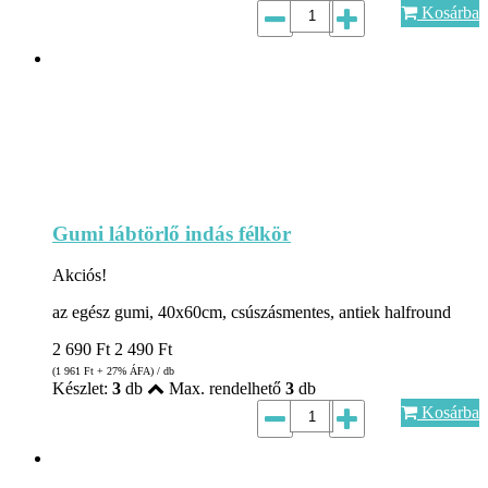
Kosárba
Gumi lábtörlő indás félkör
Akciós!
az egész gumi, 40x60cm, csúszásmentes, antiek halfround
2 690
Ft
2 490
Ft
(1 961
Ft
+ 27% ÁFA) / db
Készlet:
3
db
Max. rendelhető
3
db
Kosárba