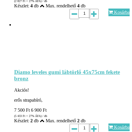
(2 827
Ft
+ 27% ÁFA) / db
Készlet:
4
db
Max. rendelhető
4
db
Kosárba
Diamo leveles gumi lábtörlő 45x75cm fekete
bronz
Akciós!
erős strapabíró,
7 500
Ft
6 900
Ft
(5 433
Ft
+ 27% ÁFA) / db
Készlet:
2
db
Max. rendelhető
2
db
Kosárba