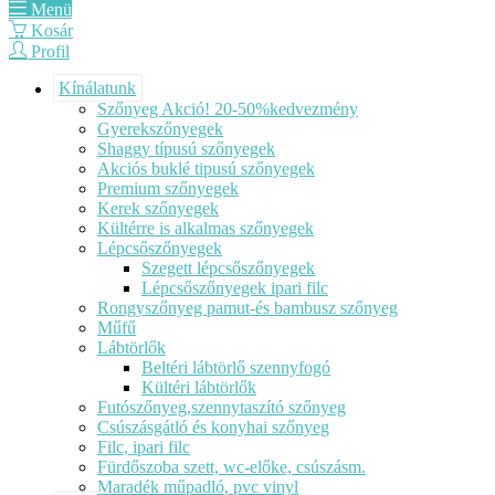
Menü
Kosár
Profil
Kínálatunk
Szőnyeg Akció! 20-50%kedvezmény
Gyerekszőnyegek
Shaggy típusú szőnyegek
Akciós buklé tipusú szőnyegek
Premium szőnyegek
Kerek szőnyegek
Kültérre is alkalmas szőnyegek
Lépcsőszőnyegek
Szegett lépcsőszőnyegek
Lépcsőszőnyegek ipari filc
Rongyszőnyeg pamut-és bambusz szőnyeg
Műfű
Lábtörlők
Beltéri lábtörlő szennyfogó
Kültéri lábtörlők
Futószőnyeg,szennytaszító szőnyeg
Csúszásgátló és konyhai szőnyeg
Filc, ipari filc
Fürdőszoba szett, wc-előke, csúszásm.
Maradék műpadló, pvc vinyl