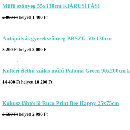
Műfű szőnyeg 55x130cm KIÁRUSÍTÁS!
2 000
Ft
helyett
1 400
Ft
Autópályás gyerekszőnyeg BBSZG 50x130cm
3 200
Ft
helyett
2 000
Ft
Kültéri élethű szálas műfű Paloma Green 90x200cm 
14 400
Ft
helyett
10 200
Ft
Kókusz lábtörlő Ruco Print Bee Happy 25x75cm
3 590
Ft
helyett
2 990
Ft