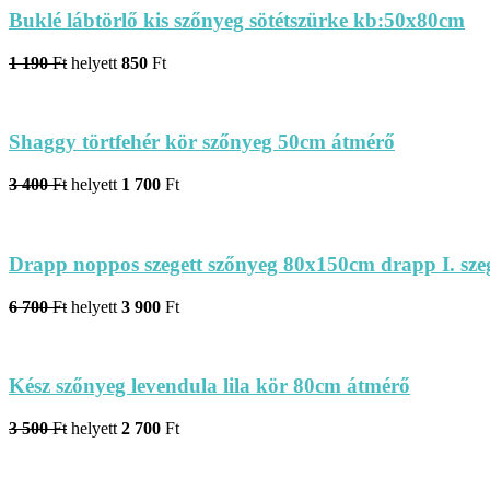
Buklé lábtörlő kis szőnyeg sötétszürke kb:50x80cm
1 190
Ft
helyett
850
Ft
Shaggy törtfehér kör szőnyeg 50cm átmérő
3 400
Ft
helyett
1 700
Ft
Drapp noppos szegett szőnyeg 80x150cm drapp I. szegé
6 700
Ft
helyett
3 900
Ft
Kész szőnyeg levendula lila kör 80cm átmérő
3 500
Ft
helyett
2 700
Ft