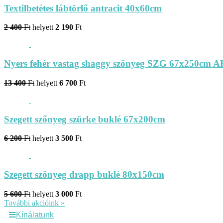
Textilbetétes lábtörlő antracit 40x60cm
2 400
Ft
helyett
2 190
Ft
Nyers fehér vastag shaggy szőnyeg SZG 67x250cm 
13 400
Ft
helyett
6 700
Ft
Szegett szőnyeg szürke buklé 67x200cm
6 200
Ft
helyett
3 500
Ft
Szegett szőnyeg drapp buklé 80x150cm
5 600
Ft
helyett
3 000
Ft
További akcióink »
Kínálatunk