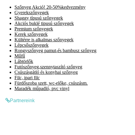
Szőnyeg Akció! 20-50%kedvezmény
Gyerekszőnyegek
Shaggy típusú szőnyegek
Akciós buklé tipusú szőnyegek
Premium szőnyegek
Kerek szőnyegek
Kültérre is alkalmas szőnyegek
Lépcsőszőnyegek
Rongyszőnyeg pamut-és bambusz szőnyeg
Műfű
Lábtörlők
Futószőnyeg,szennytaszító szőnyeg
Csúszásgátló és konyhai szőnyeg
Filc, ipari filc
Fürdőszoba szett, wc-előke, csúszásm.
Maradék műpadló, pvc vinyl
Partnereink