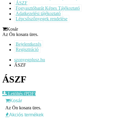
ÁSZF
Fogyasztóbarát Képes Tájékoztató
Adatkezelési tájékoztató
Lépcsőszőnyegek rendelése
Kosár
Az Ön kosara üres.
Bejelentkezés
Regisztráció
szonyegplusz.hu
ÁSZF
ÁSZF
Letöltés (PDF)
Kosár
Az Ön kosara üres.
Akciós termékek