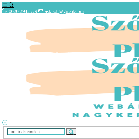
0620 2942579
askbolt@gmail.com
0620 2942579
askbolt@gmail.com
ÁSZF
Fogyasztóbarát Képes Tájékoztató
Adatkezelési tájékoztató
Lépcsőszőnyegek rendelése