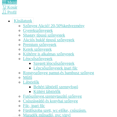
Menü
Kosár
Profil
Kínálatunk
Szőnyeg Akció! 20-50%kedvezmény
Gyerekszőnyegek
Shaggy típusú szőnyegek
Akciós buklé tipusú szőnyegek
Premium szőnyegek
Kerek szőnyegek
Kültérre is alkalmas szőnyegek
Lépcsőszőnyegek
Szegett lépcsőszőnyegek
Lépcsőszőnyegek ipari filc
Rongyszőnyeg pamut-és bambusz szőnyeg
Műfű
Lábtörlők
Beltéri lábtörlő szennyfogó
Kültéri lábtörlők
Futószőnyeg,szennytaszító szőnyeg
Csúszásgátló és konyhai szőnyeg
Filc, ipari filc
Fürdőszoba szett, wc-előke, csúszásm.
Maradék műpadló, pvc vinyl