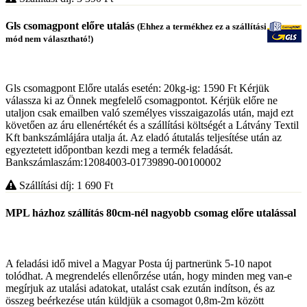
Gls csomagpont előre utalás
(Ehhez a termékhez ez a szállítási
mód nem választható!)
Gls csomagpont Előre utalás esetén: 20kg-ig: 1590 Ft Kérjük
válassza ki az Önnek megfelelő csomagpontot. Kérjük előre ne
utaljon csak emailben való személyes visszaigazolás után, majd ezt
követően az áru ellenértékét és a szállítási költségét a Látvány Textil
Kft bankszámlájára utalja át. Az eladó átutalás teljesítése után az
egyeztetett időpontban kezdi meg a termék feladását.
Bankszámlaszám:12084003-01739890-00100002
Szállítási díj: 1 690
Ft
MPL házhoz szállítás 80cm-nél nagyobb csomag előre utalással
A feladási idő mivel a Magyar Posta új partnerünk 5-10 napot
tolódhat. A megrendelés ellenőrzése után, hogy minden meg van-e
megírjuk az utalási adatokat, utalást csak ezután indítson, és az
összeg beérkezése után küldjük a csomagot 0,8m-2m között