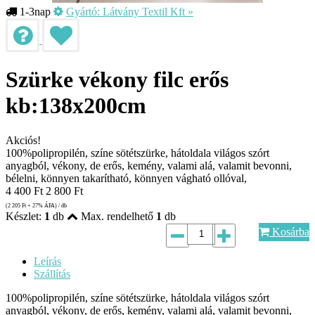
1-3nap
Gyártó:
Látvány Textil Kft
»
Szürke vékony filc erős
kb:138x200cm
Akciós!
100%polipropilén, színe sötétszürke, hátoldala világos szórt
anyagból, vékony, de erős, kemény, valami alá, valamit bevonni,
bélelni, könnyen takarítható, könnyen vágható ollóval,
4 400
Ft
2 800
Ft
(2 205
Ft
+ 27% ÁFA) / db
Készlet:
1
db
Max. rendelhető
1
db
Kosárba
Leírás
Szállítás
100%polipropilén, színe sötétszürke, hátoldala világos szórt
anyagból, vékony, de erős, kemény, valami alá, valamit bevonni,