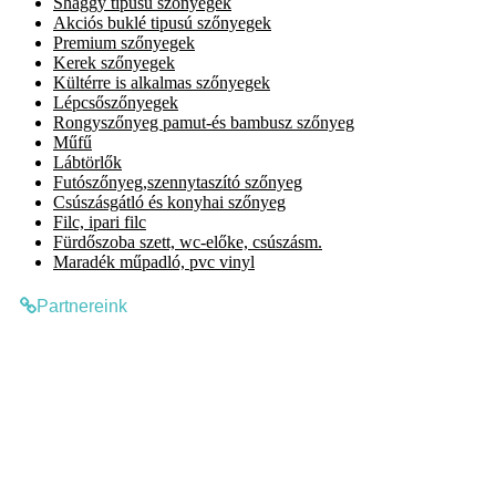
Shaggy típusú szőnyegek
Akciós buklé tipusú szőnyegek
Premium szőnyegek
Kerek szőnyegek
Kültérre is alkalmas szőnyegek
Lépcsőszőnyegek
Rongyszőnyeg pamut-és bambusz szőnyeg
Műfű
Lábtörlők
Futószőnyeg,szennytaszító szőnyeg
Csúszásgátló és konyhai szőnyeg
Filc, ipari filc
Fürdőszoba szett, wc-előke, csúszásm.
Maradék műpadló, pvc vinyl
Partnereink