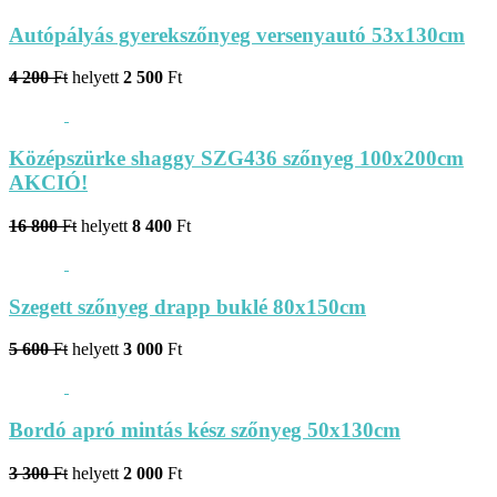
Autópályás gyerekszőnyeg versenyautó 53x130cm
4 200
Ft
helyett
2 500
Ft
Középszürke shaggy SZG436 szőnyeg 100x200cm
AKCIÓ!
16 800
Ft
helyett
8 400
Ft
Szegett szőnyeg drapp buklé 80x150cm
5 600
Ft
helyett
3 000
Ft
Bordó apró mintás kész szőnyeg 50x130cm
3 300
Ft
helyett
2 000
Ft