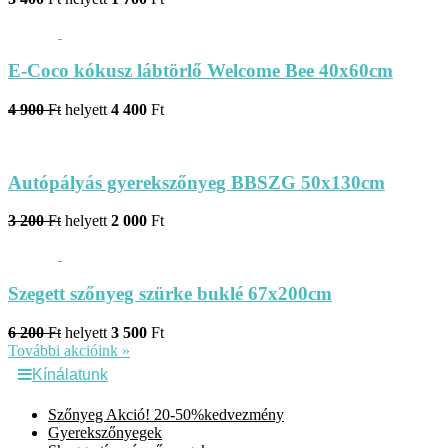
E-Coco kókusz lábtörlő Welcome Bee 40x60cm
4 900
Ft
helyett
4 400
Ft
Autópályás gyerekszőnyeg BBSZG 50x130cm
3 200
Ft
helyett
2 000
Ft
Szegett szőnyeg szürke buklé 67x200cm
6 200
Ft
helyett
3 500
Ft
További akcióink »
Kínálatunk
Szőnyeg Akció! 20-50%kedvezmény
Gyerekszőnyegek