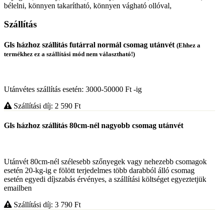
bélelni, könnyen takarítható, könnyen vágható ollóval,
Szállítás
Gls házhoz szállítás futárral normál csomag utánvét
(Ehhez a
termékhez ez a szállítási mód nem választható!)
Utánvétes szállítás esetén: 3000-50000 Ft -ig
Szállítási díj: 2 590
Ft
Gls házhoz szállítás 80cm-nél nagyobb csomag utánvét
Utánvét 80cm-nél szélesebb szőnyegek vagy nehezebb csomagok
esetén 20-kg-ig e fölött terjedelmes több darabból álló csomag
esetén egyedi díjszabás érvényes, a szállítási költséget egyeztetjük
emailben
Szállítási díj: 3 790
Ft