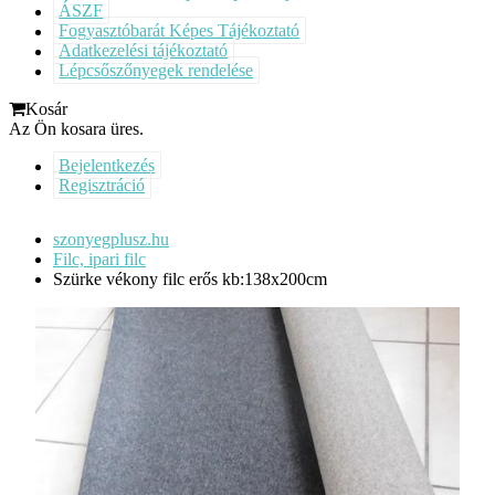
ÁSZF
Fogyasztóbarát Képes Tájékoztató
Adatkezelési tájékoztató
Lépcsőszőnyegek rendelése
Kosár
Az Ön kosara üres.
Bejelentkezés
Regisztráció
szonyegplusz.hu
Filc, ipari filc
Szürke vékony filc erős kb:138x200cm