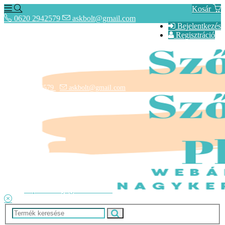
Kosár
0620 2942579
askbolt@gmail.com
Bejelentkezés
Regisztráció
0620 2942579
askbolt@gmail.com
ÁSZF
Fogyasztóbarát Képes Tájékoztató
Adatkezelési tájékoztató
Lépcsőszőnyegek rendelése