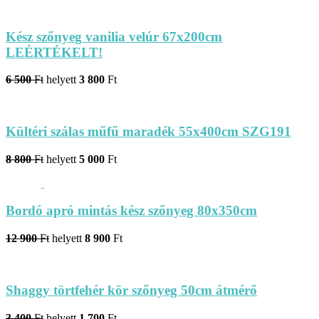
Kész szőnyeg vanilia velúr 67x200cm
LEÉRTÉKELT!
6 500
Ft
helyett
3 800
Ft
Kültéri szálas műfű maradék 55x400cm SZG191
8 800
Ft
helyett
5 000
Ft
Bordó apró mintás kész szőnyeg 80x350cm
12 900
Ft
helyett
8 900
Ft
Shaggy törtfehér kör szőnyeg 50cm átmérő
3 400
Ft
helyett
1 700
Ft