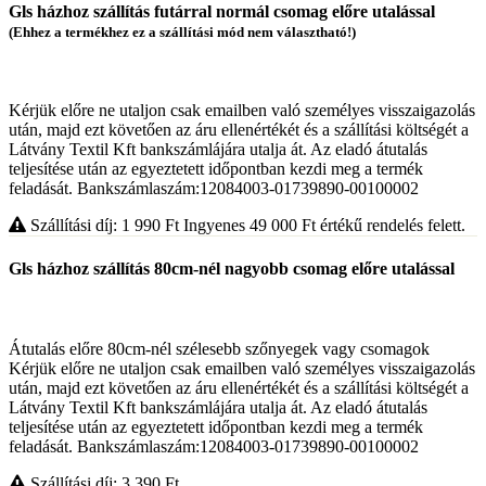
Gls házhoz szállítás futárral normál csomag előre utalással
(Ehhez a termékhez ez a szállítási mód nem választható!)
Kérjük előre ne utaljon csak emailben való személyes visszaigazolás
után, majd ezt követően az áru ellenértékét és a szállítási költségét a
Látvány Textil Kft bankszámlájára utalja át. Az eladó átutalás
teljesítése után az egyeztetett időpontban kezdi meg a termék
feladását. Bankszámlaszám:12084003-01739890-00100002
Szállítási díj: 1 990
Ft
Ingyenes 49 000
Ft
értékű rendelés felett.
Gls házhoz szállítás 80cm-nél nagyobb csomag előre utalással
Átutalás előre 80cm-nél szélesebb szőnyegek vagy csomagok
Kérjük előre ne utaljon csak emailben való személyes visszaigazolás
után, majd ezt követően az áru ellenértékét és a szállítási költségét a
Látvány Textil Kft bankszámlájára utalja át. Az eladó átutalás
teljesítése után az egyeztetett időpontban kezdi meg a termék
feladását. Bankszámlaszám:12084003-01739890-00100002
Szállítási díj: 3 390
Ft