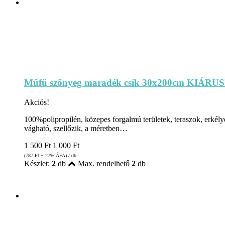
Műfű szőnyeg maradék csík 30x200cm KIÁRU
Akciós!
100%polipropilén, közepes forgalmú területek, teraszok, erkélyek
vágható, szellőzik, a méretben…
1 500
Ft
1 000
Ft
(787
Ft
+ 27% ÁFA) / db
Készlet:
2
db
Max. rendelhető
2
db