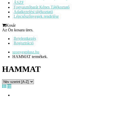
ÁSZF
Fogyasztóbarát Képes Tájékoztató
Adatkezelési tájékoztató
Lépcsőszőnyegek rendelése
Kosár
Az Ön kosara üres.
Bejelentkezés
Regisztráció
szonyegplusz.hu
HAMMAT termékek.
HAMMAT