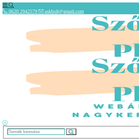
0620 2942579
askbolt@gmail.com
0620 2942579
askbolt@gmail.com
ÁSZF
Fogyasztóbarát Képes Tájékoztató
Adatkezelési tájékoztató
Lépcsőszőnyegek rendelése