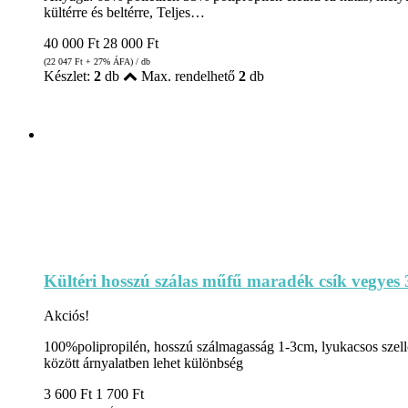
kültérre és beltérre, Teljes…
40 000
Ft
28 000
Ft
(22 047
Ft
+ 27% ÁFA) / db
Készlet:
2
db
Max. rendelhető
2
db
Kültéri hosszú szálas műfű maradék csík vegye
Akciós!
100%polipropilén, hosszú szálmagasság 1-3cm, lyukacsos szellőző
között árnyalatben lehet különbség
3 600
Ft
1 700
Ft