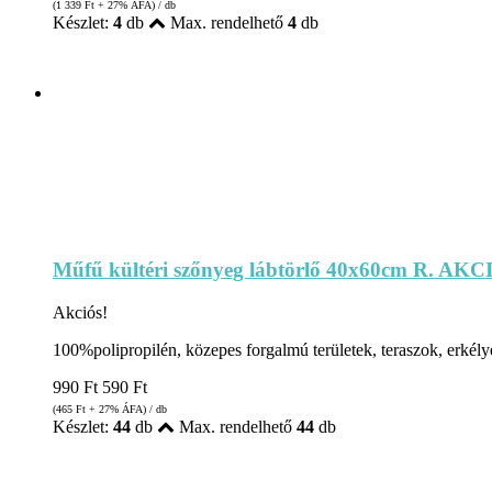
(1 339
Ft
+ 27% ÁFA) / db
Készlet:
4
db
Max. rendelhető
4
db
Műfű kültéri szőnyeg lábtörlő 40x60cm R. AKC
Akciós!
100%polipropilén, közepes forgalmú területek, teraszok, erkélyek
990
Ft
590
Ft
(465
Ft
+ 27% ÁFA) / db
Készlet:
44
db
Max. rendelhető
44
db