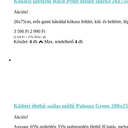
Kókusz lábtörlő Ruco Print Home szürke 26x75
Akciós!
26x75cm, erős gumi hátoldal kókusz felület, kül- és beltérre, lép
3 590
Ft
2 990
Ft
(2 354
Ft
+ 27% ÁFA) / db
Készlet:
4
db
Max. rendelhető
4
db
Kültéri élethű szálas műfű Paloma Green 200x
Akciós!
Anyaga: 65% polietilén 35% polipropilén élethű fű hatás, melye