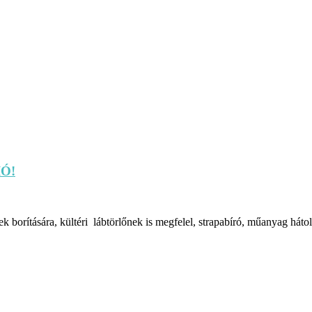
IÓ!
 borítására, kültéri lábtörlőnek is megfelel, strapabíró, műanyag hátol