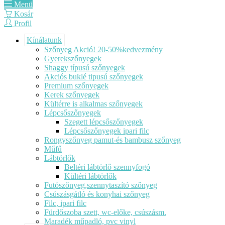
Menü
Kosár
Profil
Kínálatunk
Szőnyeg Akció! 20-50%kedvezmény
Gyerekszőnyegek
Shaggy típusú szőnyegek
Akciós buklé tipusú szőnyegek
Premium szőnyegek
Kerek szőnyegek
Kültérre is alkalmas szőnyegek
Lépcsőszőnyegek
Szegett lépcsőszőnyegek
Lépcsőszőnyegek ipari filc
Rongyszőnyeg pamut-és bambusz szőnyeg
Műfű
Lábtörlők
Beltéri lábtörlő szennyfogó
Kültéri lábtörlők
Futószőnyeg,szennytaszító szőnyeg
Csúszásgátló és konyhai szőnyeg
Filc, ipari filc
Fürdőszoba szett, wc-előke, csúszásm.
Maradék műpadló, pvc vinyl