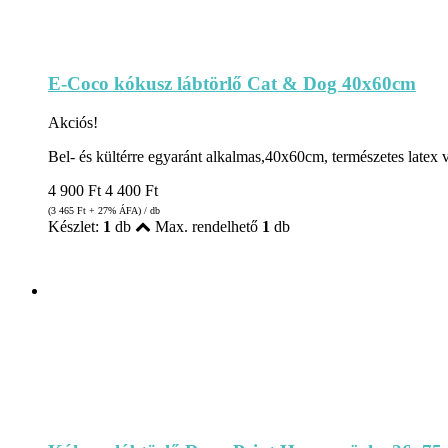
E-Coco kókusz lábtörlő Cat & Dog 40x60cm
Akciós!
Bel- és kültérre egyaránt alkalmas,40x60cm, természetes latex v
4 900
Ft
4 400
Ft
(3 465
Ft
+ 27% ÁFA) / db
Készlet:
1
db
Max. rendelhető
1
db