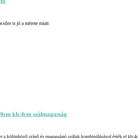
cm
csőre is jó a mérete miatt
250cm kb:4cm szálmagasság
t a különböző színű és magasságú szálak kombinálásával érték el kb:4cm