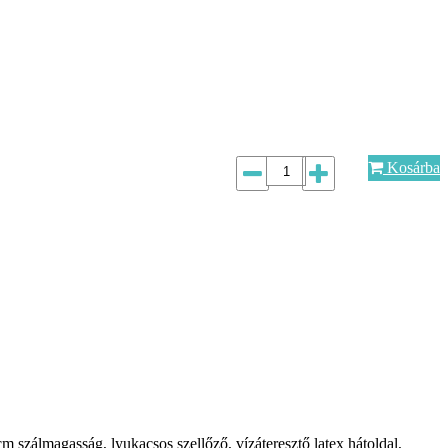
Kosárba
 szálmagasság, lyukacsos szellőző, vízáteresztő latex hátoldal,