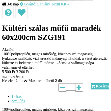
3-8 nap
Gyártó:
Látvány Textil Kft
»
Kültéri szálas műfű maradék
60x200cm SZG191
Akciós!
100%polipropilén, magas minőség, közepes szálmagasság,
lyukacsos szellőző, vízáteresztő műanyag hátoldal, a vizet átereszti,
kültérre és beltérre,a műfű mérete +-5cm-t a szálmagassága
valamennyit eltérhet
5 500
Ft
3 200
Ft
(2 520
Ft
+ 27% ÁFA) / db
Készlet:
2
db
Max. rendelhető
2
db
Kosárba
Leírás
Szállítás
100%polipropilén, magas minőség, közepes szálmagasság,