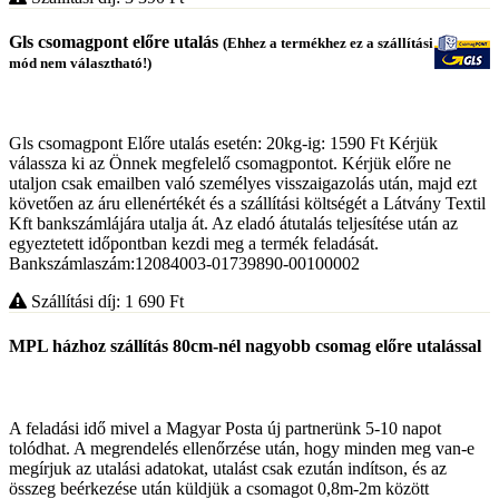
Gls csomagpont előre utalás
(Ehhez a termékhez ez a szállítási
mód nem választható!)
Gls csomagpont Előre utalás esetén: 20kg-ig: 1590 Ft Kérjük
válassza ki az Önnek megfelelő csomagpontot. Kérjük előre ne
utaljon csak emailben való személyes visszaigazolás után, majd ezt
követően az áru ellenértékét és a szállítási költségét a Látvány Textil
Kft bankszámlájára utalja át. Az eladó átutalás teljesítése után az
egyeztetett időpontban kezdi meg a termék feladását.
Bankszámlaszám:12084003-01739890-00100002
Szállítási díj: 1 690
Ft
MPL házhoz szállítás 80cm-nél nagyobb csomag előre utalással
A feladási idő mivel a Magyar Posta új partnerünk 5-10 napot
tolódhat. A megrendelés ellenőrzése után, hogy minden meg van-e
megírjuk az utalási adatokat, utalást csak ezután indítson, és az
összeg beérkezése után küldjük a csomagot 0,8m-2m között