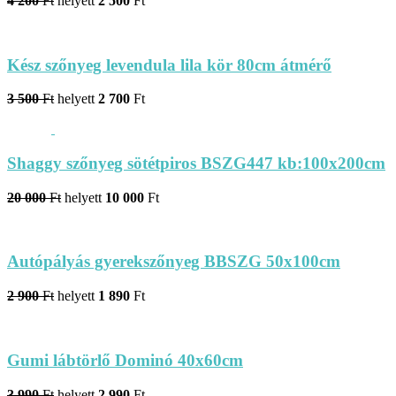
4 200
Ft
helyett
2 500
Ft
Kész szőnyeg levendula lila kör 80cm átmérő
3 500
Ft
helyett
2 700
Ft
Shaggy szőnyeg sötétpiros BSZG447 kb:100x200cm
20 000
Ft
helyett
10 000
Ft
Autópályás gyerekszőnyeg BBSZG 50x100cm
2 900
Ft
helyett
1 890
Ft
Gumi lábtörlő Dominó 40x60cm
3 990
Ft
helyett
2 990
Ft