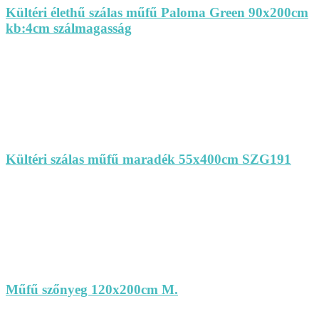
Kültéri élethű szálas műfű Paloma Green 90x200cm
kb:4cm szálmagasság
Kültéri szálas műfű maradék 55x400cm SZG191
Műfű szőnyeg 120x200cm M.