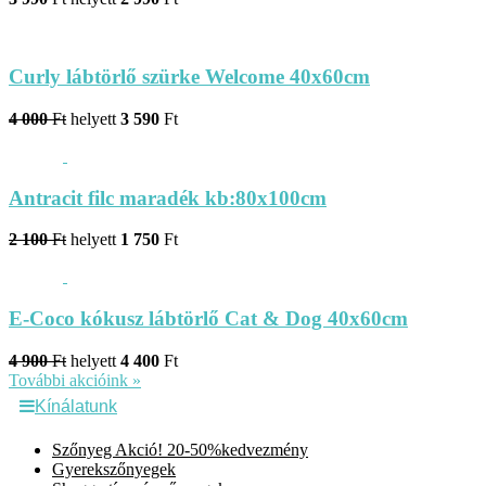
Curly lábtörlő szürke Welcome 40x60cm
4 000
Ft
helyett
3 590
Ft
Antracit filc maradék kb:80x100cm
2 100
Ft
helyett
1 750
Ft
E-Coco kókusz lábtörlő Cat & Dog 40x60cm
4 900
Ft
helyett
4 400
Ft
További akcióink »
Kínálatunk
Szőnyeg Akció! 20-50%kedvezmény
Gyerekszőnyegek