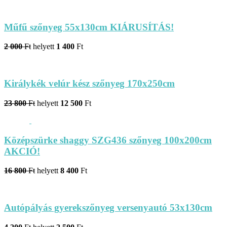
Műfű szőnyeg 55x130cm KIÁRUSÍTÁS!
2 000
Ft
helyett
1 400
Ft
Királykék velúr kész szőnyeg 170x250cm
23 800
Ft
helyett
12 500
Ft
Középszürke shaggy SZG436 szőnyeg 100x200cm
AKCIÓ!
16 800
Ft
helyett
8 400
Ft
Autópályás gyerekszőnyeg versenyautó 53x130cm