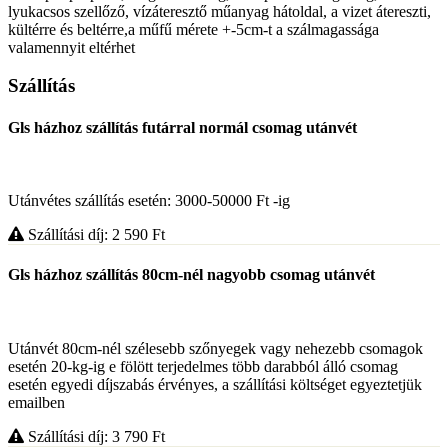
lyukacsos szellőző, vízáteresztő műanyag hátoldal, a vizet átereszti,
kültérre és beltérre,a műfű mérete +-5cm-t a szálmagassága
valamennyit eltérhet
Szállítás
Gls házhoz szállítás futárral normál csomag utánvét
Utánvétes szállítás esetén: 3000-50000 Ft -ig
Szállítási díj: 2 590
Ft
Gls házhoz szállítás 80cm-nél nagyobb csomag utánvét
Utánvét 80cm-nél szélesebb szőnyegek vagy nehezebb csomagok
esetén 20-kg-ig e fölött terjedelmes több darabból álló csomag
esetén egyedi díjszabás érvényes, a szállítási költséget egyeztetjük
emailben
Szállítási díj: 3 790
Ft