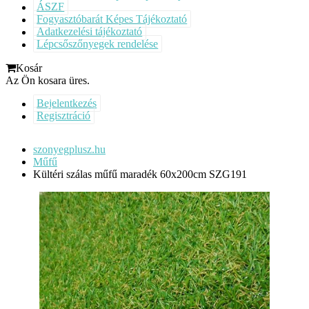
ÁSZF
Fogyasztóbarát Képes Tájékoztató
Adatkezelési tájékoztató
Lépcsőszőnyegek rendelése
Kosár
Az Ön kosara üres.
Bejelentkezés
Regisztráció
szonyegplusz.hu
Műfű
Kültéri szálas műfű maradék 60x200cm SZG191