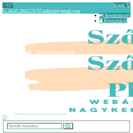
Kosár
0620 2942579
askbolt@gmail.com
Bejelentkezés
Regisztráció
0620 2942579
askbolt@gmail.com
ÁSZF
Fogyasztóbarát Képes Tájékoztató
Adatkezelési tájékoztató
Lépcsőszőnyegek rendelése