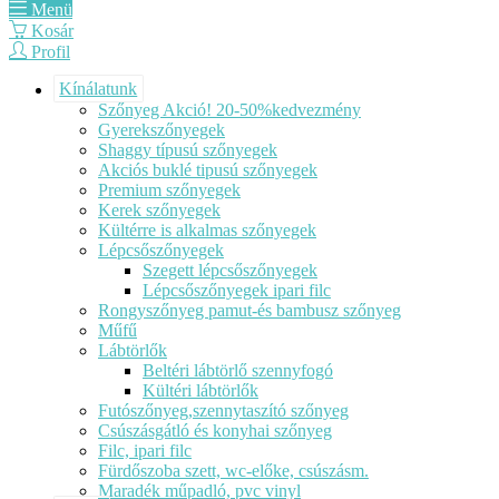
Menü
Kosár
Profil
Kínálatunk
Szőnyeg Akció! 20-50%kedvezmény
Gyerekszőnyegek
Shaggy típusú szőnyegek
Akciós buklé tipusú szőnyegek
Premium szőnyegek
Kerek szőnyegek
Kültérre is alkalmas szőnyegek
Lépcsőszőnyegek
Szegett lépcsőszőnyegek
Lépcsőszőnyegek ipari filc
Rongyszőnyeg pamut-és bambusz szőnyeg
Műfű
Lábtörlők
Beltéri lábtörlő szennyfogó
Kültéri lábtörlők
Futószőnyeg,szennytaszító szőnyeg
Csúszásgátló és konyhai szőnyeg
Filc, ipari filc
Fürdőszoba szett, wc-előke, csúszásm.
Maradék műpadló, pvc vinyl