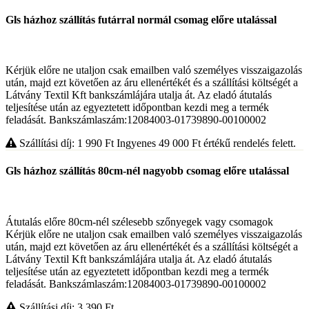
Gls házhoz szállítás futárral normál csomag előre utalással
Kérjük előre ne utaljon csak emailben való személyes visszaigazolás
után, majd ezt követően az áru ellenértékét és a szállítási költségét a
Látvány Textil Kft bankszámlájára utalja át. Az eladó átutalás
teljesítése után az egyeztetett időpontban kezdi meg a termék
feladását. Bankszámlaszám:12084003-01739890-00100002
Szállítási díj: 1 990
Ft
Ingyenes 49 000
Ft
értékű rendelés felett.
Gls házhoz szállítás 80cm-nél nagyobb csomag előre utalással
Átutalás előre 80cm-nél szélesebb szőnyegek vagy csomagok
Kérjük előre ne utaljon csak emailben való személyes visszaigazolás
után, majd ezt követően az áru ellenértékét és a szállítási költségét a
Látvány Textil Kft bankszámlájára utalja át. Az eladó átutalás
teljesítése után az egyeztetett időpontban kezdi meg a termék
feladását. Bankszámlaszám:12084003-01739890-00100002
Szállítási díj: 3 390
Ft