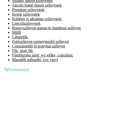
Shaggy típusú szőnyegek
Akciós buklé tipusú szőnyegek
Premium szőnyegek
Kerek szőnyegek
Kültérre is alkalmas szőnyegek
Lépcsőszőnyegek
Rongyszőnyeg pamut-és bambusz szőnyeg
Műfű
Lábtörlők
Futószőnyeg,szennytaszító szőnyeg
Csúszásgátló és konyhai szőnyeg
Filc, ipari filc
Fürdőszoba szett, wc-előke, csúszásm.
Maradék műpadló, pvc vinyl
Partnereink