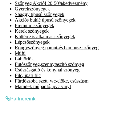
Szőnyeg Akció! 20-50%kedvezmény
Gyerekszőnyegek
Shaggy típusú szőnyegek
Akciós buklé tipusú szőnyegek
Premium szőnyegek
Kerek szőnyegek
Kültérre is alkalmas szőnyegek
Lépcsőszőnyegek
Rongyszőnyeg pamut-és bambusz szőnyeg
Műfű
Lábtörlők
Futószőnyeg,szennytaszító szőnyeg
Csúszásgátló és konyhai szőnyeg
Filc, ipari filc
Fürdőszoba szett, wc-előke, csúszásm.
Maradék műpadló, pvc vinyl
Partnereink