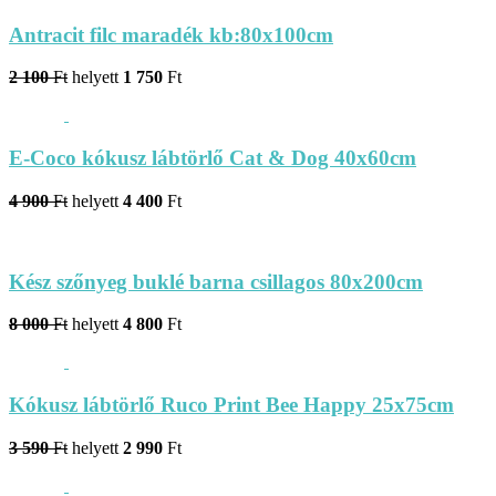
Antracit filc maradék kb:80x100cm
2 100
Ft
helyett
1 750
Ft
E-Coco kókusz lábtörlő Cat & Dog 40x60cm
4 900
Ft
helyett
4 400
Ft
Kész szőnyeg buklé barna csillagos 80x200cm
8 000
Ft
helyett
4 800
Ft
Kókusz lábtörlő Ruco Print Bee Happy 25x75cm
3 590
Ft
helyett
2 990
Ft