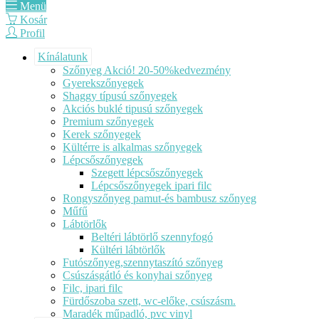
Menü
Kosár
Profil
Kínálatunk
Szőnyeg Akció! 20-50%kedvezmény
Gyerekszőnyegek
Shaggy típusú szőnyegek
Akciós buklé tipusú szőnyegek
Premium szőnyegek
Kerek szőnyegek
Kültérre is alkalmas szőnyegek
Lépcsőszőnyegek
Szegett lépcsőszőnyegek
Lépcsőszőnyegek ipari filc
Rongyszőnyeg pamut-és bambusz szőnyeg
Műfű
Lábtörlők
Beltéri lábtörlő szennyfogó
Kültéri lábtörlők
Futószőnyeg,szennytaszító szőnyeg
Csúszásgátló és konyhai szőnyeg
Filc, ipari filc
Fürdőszoba szett, wc-előke, csúszásm.
Maradék műpadló, pvc vinyl