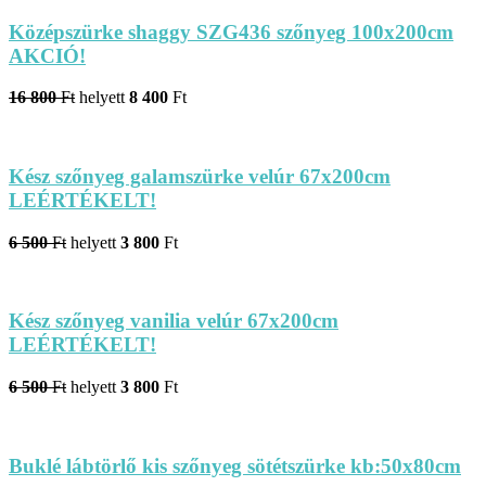
Középszürke shaggy SZG436 szőnyeg 100x200cm
AKCIÓ!
16 800
Ft
helyett
8 400
Ft
Kész szőnyeg galamszürke velúr 67x200cm
LEÉRTÉKELT!
6 500
Ft
helyett
3 800
Ft
Kész szőnyeg vanilia velúr 67x200cm
LEÉRTÉKELT!
6 500
Ft
helyett
3 800
Ft
Buklé lábtörlő kis szőnyeg sötétszürke kb:50x80cm