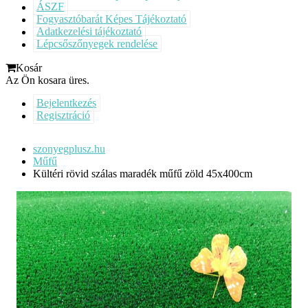
ÁSZF
Fogyasztóbarát Képes Tájékoztató
Adatkezelési tájékoztató
Lépcsőszőnyegek rendelése
Kosár
Az Ön kosara üres.
Bejelentkezés
Regisztráció
szonyegplusz.hu
Műfű
Kültéri rövid szálas maradék műfű zöld 45x400cm