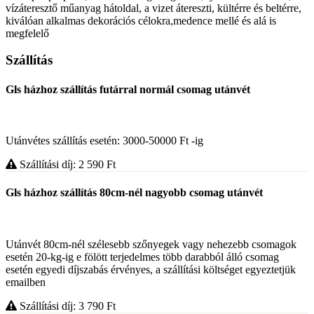
vízáteresztő műanyag hátoldal, a vizet átereszti, kültérre és beltérre,
kiválóan alkalmas dekorációs célokra,medence mellé és alá is
megfelelő
Szállítás
Gls házhoz szállítás futárral normál csomag utánvét
Utánvétes szállítás esetén: 3000-50000 Ft -ig
Szállítási díj: 2 590
Ft
Gls házhoz szállítás 80cm-nél nagyobb csomag utánvét
Utánvét 80cm-nél szélesebb szőnyegek vagy nehezebb csomagok
esetén 20-kg-ig e fölött terjedelmes több darabból álló csomag
esetén egyedi díjszabás érvényes, a szállítási költséget egyeztetjük
emailben
Szállítási díj: 3 790
Ft