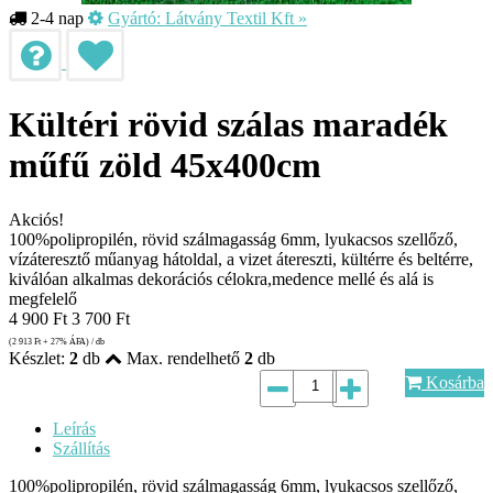
2-4 nap
Gyártó:
Látvány Textil Kft
»
Kültéri rövid szálas maradék
műfű zöld 45x400cm
Akciós!
100%polipropilén, rövid szálmagasság 6mm, lyukacsos szellőző,
vízáteresztő műanyag hátoldal, a vizet átereszti, kültérre és beltérre,
kiválóan alkalmas dekorációs célokra,medence mellé és alá is
megfelelő
4 900
Ft
3 700
Ft
(2 913
Ft
+ 27% ÁFA) / db
Készlet:
2
db
Max. rendelhető
2
db
Kosárba
Leírás
Szállítás
100%polipropilén, rövid szálmagasság 6mm, lyukacsos szellőző,