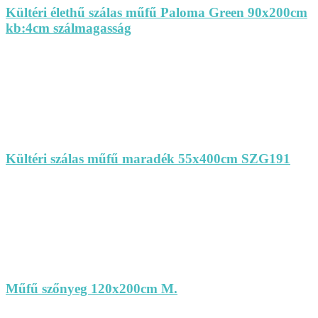
Kültéri élethű szálas műfű Paloma Green 90x200cm
kb:4cm szálmagasság
Kültéri szálas műfű maradék 55x400cm SZG191
Műfű szőnyeg 120x200cm M.