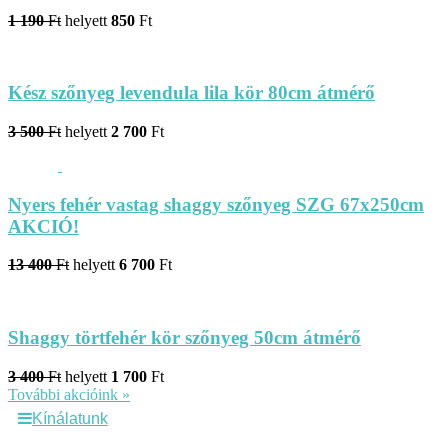
1 190
Ft
helyett
850
Ft
Kész szőnyeg levendula lila kör 80cm átmérő
3 500
Ft
helyett
2 700
Ft
Nyers fehér vastag shaggy szőnyeg SZG 67x250cm
AKCIÓ!
13 400
Ft
helyett
6 700
Ft
Shaggy törtfehér kör szőnyeg 50cm átmérő
3 400
Ft
helyett
1 700
Ft
További akcióink »
Kínálatunk