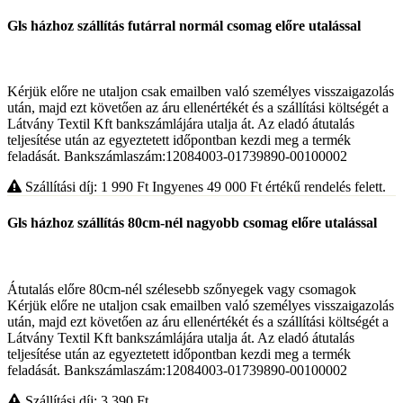
Gls házhoz szállítás futárral normál csomag előre utalással
Kérjük előre ne utaljon csak emailben való személyes visszaigazolás
után, majd ezt követően az áru ellenértékét és a szállítási költségét a
Látvány Textil Kft bankszámlájára utalja át. Az eladó átutalás
teljesítése után az egyeztetett időpontban kezdi meg a termék
feladását. Bankszámlaszám:12084003-01739890-00100002
Szállítási díj: 1 990
Ft
Ingyenes 49 000
Ft
értékű rendelés felett.
Gls házhoz szállítás 80cm-nél nagyobb csomag előre utalással
Átutalás előre 80cm-nél szélesebb szőnyegek vagy csomagok
Kérjük előre ne utaljon csak emailben való személyes visszaigazolás
után, majd ezt követően az áru ellenértékét és a szállítási költségét a
Látvány Textil Kft bankszámlájára utalja át. Az eladó átutalás
teljesítése után az egyeztetett időpontban kezdi meg a termék
feladását. Bankszámlaszám:12084003-01739890-00100002
Szállítási díj: 3 390
Ft