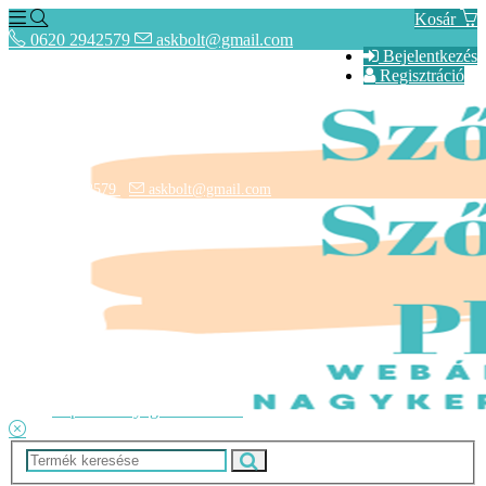
Kosár
0620 2942579
askbolt@gmail.com
Bejelentkezés
Regisztráció
0620 2942579
askbolt@gmail.com
ÁSZF
Fogyasztóbarát Képes Tájékoztató
Adatkezelési tájékoztató
Lépcsőszőnyegek rendelése