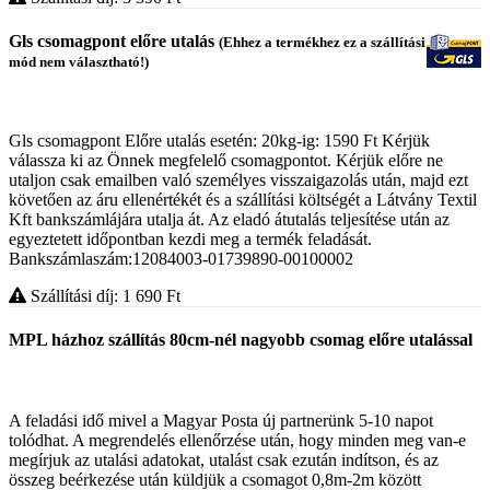
Gls csomagpont előre utalás
(Ehhez a termékhez ez a szállítási
mód nem választható!)
Gls csomagpont Előre utalás esetén: 20kg-ig: 1590 Ft Kérjük
válassza ki az Önnek megfelelő csomagpontot. Kérjük előre ne
utaljon csak emailben való személyes visszaigazolás után, majd ezt
követően az áru ellenértékét és a szállítási költségét a Látvány Textil
Kft bankszámlájára utalja át. Az eladó átutalás teljesítése után az
egyeztetett időpontban kezdi meg a termék feladását.
Bankszámlaszám:12084003-01739890-00100002
Szállítási díj: 1 690
Ft
MPL házhoz szállítás 80cm-nél nagyobb csomag előre utalással
A feladási idő mivel a Magyar Posta új partnerünk 5-10 napot
tolódhat. A megrendelés ellenőrzése után, hogy minden meg van-e
megírjuk az utalási adatokat, utalást csak ezután indítson, és az
összeg beérkezése után küldjük a csomagot 0,8m-2m között