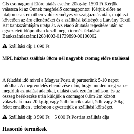
Gls csomagpont Előre utalás esetén: 20kg-ig: 1590 Ft Kérjük
válassza ki az Önnek megfelelő csomagpontot. Kérjük előre ne
utaljon csak emailben való személyes visszaigazolás után, majd ezt
követően az áru ellenértékét és a szállítási költségét a Látvány Textil
Kft bankszámlájára utalja át. Az eladó átutalás teljesítése után az
egyeztetett időpontban kezdi meg a termék feladását.
Bankszámlaszám:12084003-01739890-00100002
Szállítási díj: 1 690
Ft
MPL házhoz szállítás 80cm-nél nagyobb csomag előre utalással
A feladási idő mivel a Magyar Posta új partnerünk 5-10 napot
tolódhat. A megrendelés ellenőrzése után, hogy minden meg van-e
megírjuk az utalási adatokat, utalást csak ezután indítson, és az
összeg beérkezése után küldjük a csomagot 0,8m-2m között
válaszható max 20 kg-ig vagy 5 db árucikk alatt, 5db vagy 20kg
felett emailben , telefonon egyeztetjük a szállítási költséget.
Szállítási díj: 3 590
Ft
+ 5 000
Ft
Postára szállítás díja
Hasonló termékek