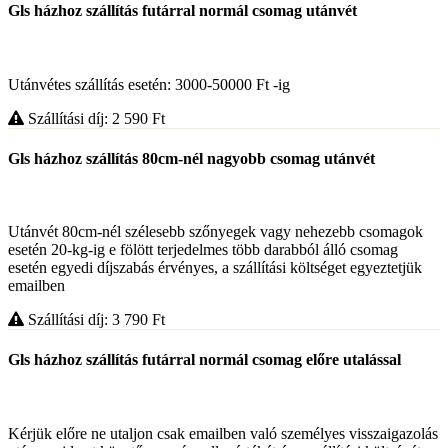
Gls házhoz szállítás futárral normál csomag utánvét
Utánvétes szállítás esetén: 3000-50000 Ft -ig
Szállítási díj: 2 590
Ft
Gls házhoz szállítás 80cm-nél nagyobb csomag utánvét
Utánvét 80cm-nél szélesebb szőnyegek vagy nehezebb csomagok
esetén 20-kg-ig e fölött terjedelmes több darabból álló csomag
esetén egyedi díjszabás érvényes, a szállítási költséget egyeztetjük
emailben
Szállítási díj: 3 790
Ft
Gls házhoz szállítás futárral normál csomag előre utalással
Kérjük előre ne utaljon csak emailben való személyes visszaigazolás