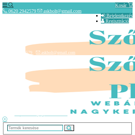
Kosár
0620 2942579
askbolt@gmail.com
Bejelentkezés
Regisztráció
0620 2942579
askbolt@gmail.com
ÁSZF
Fogyasztóbarát Képes Tájékoztató
Adatkezelési tájékoztató
Lépcsőszőnyegek rendelése