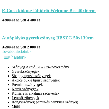
E-Coco kókusz lábtörlő Welcome Bee 40x60cm
4 900
Ft
helyett
4 400
Ft
Autópályás gyerekszőnyeg BBSZG 50x130cm
3 200
Ft
helyett
2 000
Ft
További akcióink »
Kínálatunk
Szőnyeg Akció! 20-50%kedvezmény
Gyerekszőnyegek
Shaggy típusú szőnyegek
Akciós buklé tipusú szőnyegek
Premium szőnyegek
Kerek szőnyegek
Kültérre is alkalmas szőnyegek
Lépcsőszőnyegek
Rongyszőnyeg pamut-és bambusz szőnyeg
Műfű