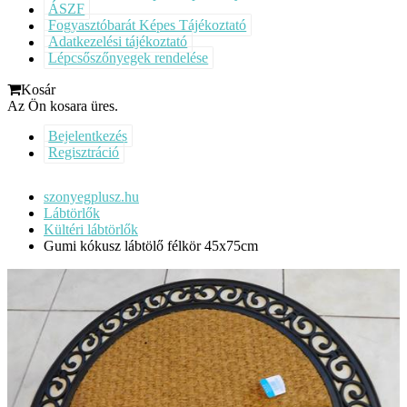
ÁSZF
Fogyasztóbarát Képes Tájékoztató
Adatkezelési tájékoztató
Lépcsőszőnyegek rendelése
Kosár
Az Ön kosara üres.
Bejelentkezés
Regisztráció
szonyegplusz.hu
Lábtörlők
Kültéri lábtörlők
Gumi kókusz lábtölő félkör 45x75cm