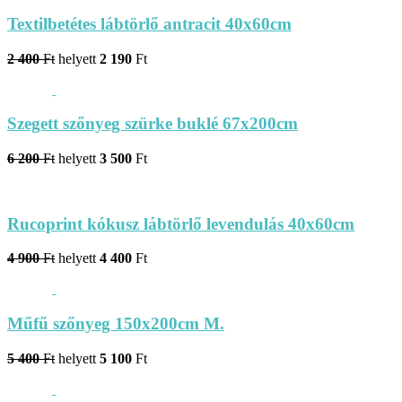
Textilbetétes lábtörlő antracit 40x60cm
2 400
Ft
helyett
2 190
Ft
Szegett szőnyeg szürke buklé 67x200cm
6 200
Ft
helyett
3 500
Ft
Rucoprint kókusz lábtörlő levendulás 40x60cm
4 900
Ft
helyett
4 400
Ft
Műfű szőnyeg 150x200cm M.
5 400
Ft
helyett
5 100
Ft