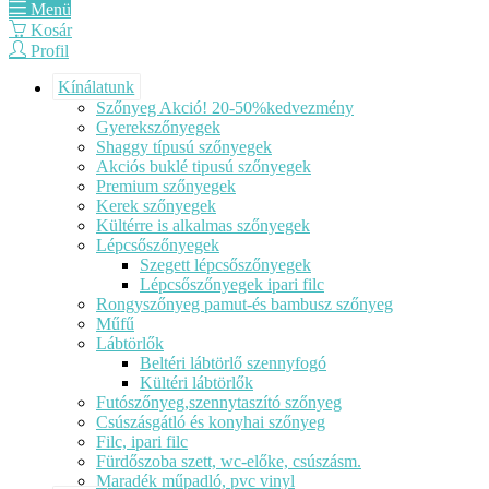
Menü
Kosár
Profil
Kínálatunk
Szőnyeg Akció! 20-50%kedvezmény
Gyerekszőnyegek
Shaggy típusú szőnyegek
Akciós buklé tipusú szőnyegek
Premium szőnyegek
Kerek szőnyegek
Kültérre is alkalmas szőnyegek
Lépcsőszőnyegek
Szegett lépcsőszőnyegek
Lépcsőszőnyegek ipari filc
Rongyszőnyeg pamut-és bambusz szőnyeg
Műfű
Lábtörlők
Beltéri lábtörlő szennyfogó
Kültéri lábtörlők
Futószőnyeg,szennytaszító szőnyeg
Csúszásgátló és konyhai szőnyeg
Filc, ipari filc
Fürdőszoba szett, wc-előke, csúszásm.
Maradék műpadló, pvc vinyl