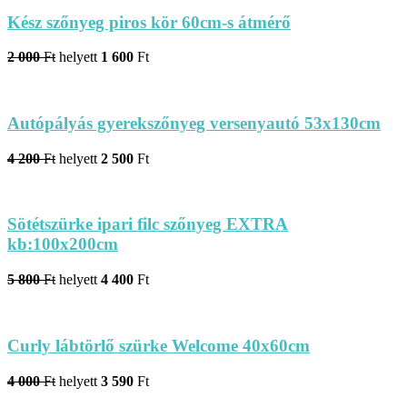
Kész szőnyeg piros kör 60cm-s átmérő
2 000
Ft
helyett
1 600
Ft
Autópályás gyerekszőnyeg versenyautó 53x130cm
4 200
Ft
helyett
2 500
Ft
Sötétszürke ipari filc szőnyeg EXTRA
kb:100x200cm
5 800
Ft
helyett
4 400
Ft
Curly lábtörlő szürke Welcome 40x60cm
4 000
Ft
helyett
3 590
Ft