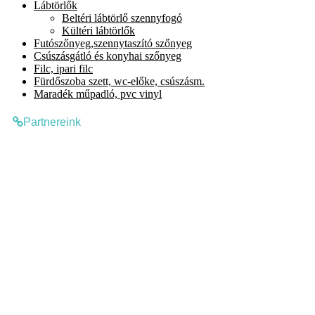
Lábtörlők
Beltéri lábtörlő szennyfogó
Kültéri lábtörlők
Futószőnyeg,szennytaszító szőnyeg
Csúszásgátló és konyhai szőnyeg
Filc, ipari filc
Fürdőszoba szett, wc-előke, csúszásm.
Maradék műpadló, pvc vinyl
Partnereink