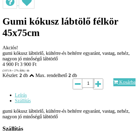
Gumi kókusz lábtölő félkör
45x75cm
Akciós!
gumi kókusz lábtörlő, kültérre-és beltérre egyaránt, vastag, nehéz,
nagyon jó minőségű lábtörlő
4 900
Ft
3 900
Ft
(3 071
Ft
+ 27% ÁFA) / db
Készlet:
2
db
Max. rendelhető
2
db
Kosárba
Leírás
Szállítás
gumi kókusz lábtörlő, kültérre-és beltérre egyaránt, vastag, nehéz,
nagyon jó minőségű lábtörlő
Szállítás