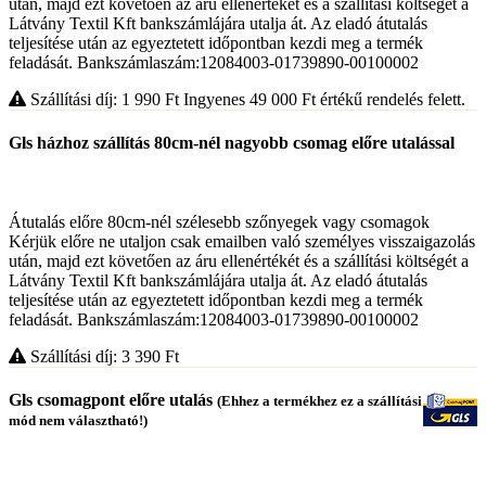
után, majd ezt követően az áru ellenértékét és a szállítási költségét a
Látvány Textil Kft bankszámlájára utalja át. Az eladó átutalás
teljesítése után az egyeztetett időpontban kezdi meg a termék
feladását. Bankszámlaszám:12084003-01739890-00100002
Szállítási díj: 1 990
Ft
Ingyenes 49 000
Ft
értékű rendelés felett.
Gls házhoz szállítás 80cm-nél nagyobb csomag előre utalással
Átutalás előre 80cm-nél szélesebb szőnyegek vagy csomagok
Kérjük előre ne utaljon csak emailben való személyes visszaigazolás
után, majd ezt követően az áru ellenértékét és a szállítási költségét a
Látvány Textil Kft bankszámlájára utalja át. Az eladó átutalás
teljesítése után az egyeztetett időpontban kezdi meg a termék
feladását. Bankszámlaszám:12084003-01739890-00100002
Szállítási díj: 3 390
Ft
Gls csomagpont előre utalás
(Ehhez a termékhez ez a szállítási
mód nem választható!)