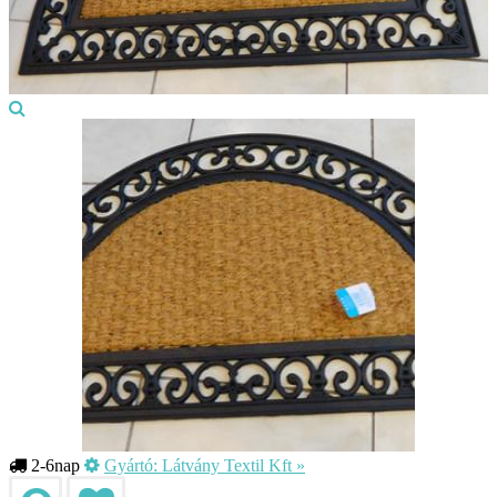
2-6nap
Gyártó:
Látvány Textil Kft
»